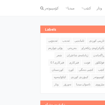
وتار
كتێب
میدیا
كۆمپیوته‌ر
Labels
ئارینی كوردی
ئاماده‌یی
ئه‌ده‌ب
ئه‌ده‌ۆبی
بڵاوكراوه‌ی رێكخراو
بنه‌ڕه‌تی
پۆلی چواره‌م
ڕاگه‌یاندن
ژیاننامه‌ی شاعێران
شعر
فۆلكلۆر
فۆنت
فێركاری
فێركاری0.1
كتێب
كتێبی ده‌نگی
كورد
كوردستان
كۆمپیوته‌ر
كیبۆردی كوردی
مێژووی
ناسوان میدیا
نه‌ورۆز
وتار
زۆرترین بینراو