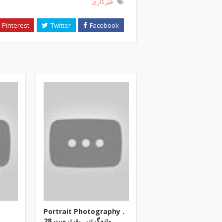
فێركاری
Portrait Photography .
وێنه‌گرتنی پۆرتره‌یت 28