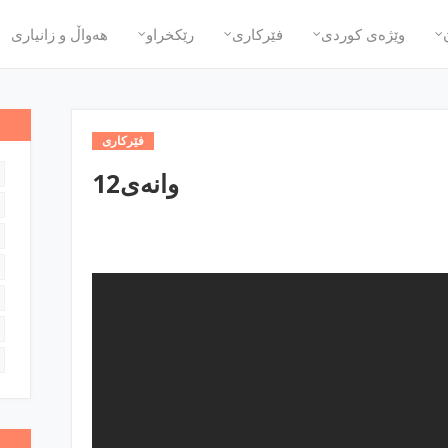
وێژه‌ی كوردی
فێركاری
رێكخراو
هه‌واڵ و زانیاری
فێركاری
وانه‌ی12