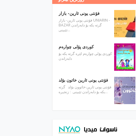
فۆنتی یونی ئارین- بازار
فۆنتی یونی ئارین- بازار UNIARIN -
BAZAR گرته‌ بكه‌ بۆ دابه‌زاندن
تێبینی…
كوردی پۆلی چواره‌م
كوردی پۆلی چواره‌م لێره‌ گرته‌ بكه‌ بۆ
دابه‌زاندن
فۆنتی یونی ئارین خاتون بۆلد
فۆنتی یونی ئارین-خاتوون بۆلد گرته‌
بكه‌ بۆ دابه‌زاندن تێبینی : زنجیره…