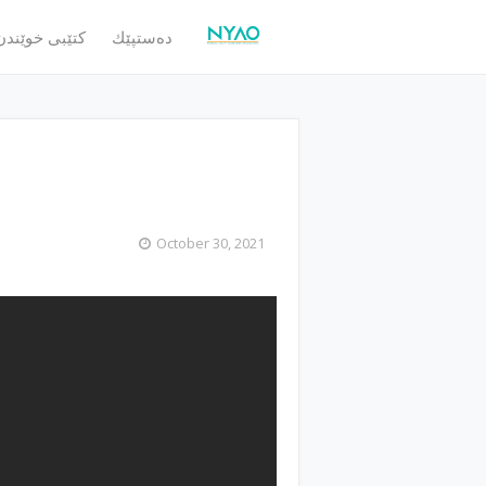
ده‌ستپێك
كتێبی خوێندن
October 30, 2021