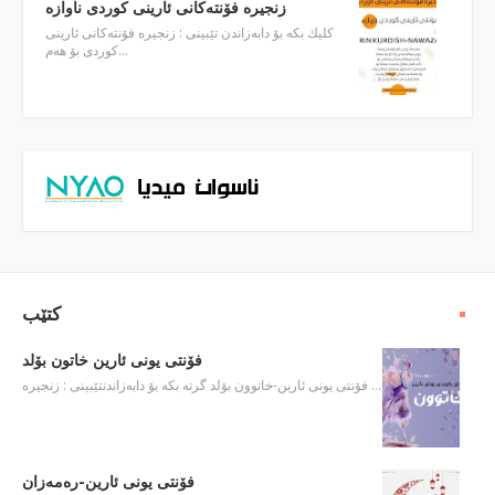
كلیك بكه‌ بۆ دابه‌زاندن تێبینی : زنجیره‌ فۆنته‌كانی ئارینی
كوردی بۆ هه‌م…
كتێب
فۆنتی یونی ئارین خاتون بۆلد
فۆنتی یونی ئارین-خاتوون بۆلد گرته‌ بكه‌ بۆ دابه‌زاندنتێبینی : زنجیره‌ …
فۆنتی یونی ئارین-ره‌مه‌زان