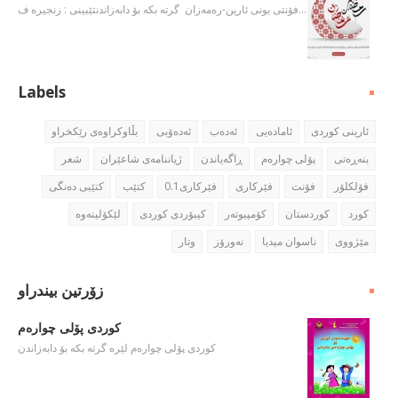
فۆنتی یونی ئارین-ره‌مه‌زان گرته‌ بكه‌ بۆ دابه‌زاندنتێبینی : زنجیره‌ ف…
Labels
ئارینی كوردی
ئاماده‌یی
ئه‌ده‌ب
ئه‌ده‌ۆبی
بڵاوكراوه‌ی رێكخراو
بنه‌ڕه‌تی
پۆلی چواره‌م
ڕاگه‌یاندن
ژیاننامه‌ی شاعێران
شعر
فۆلكلۆر
فۆنت
فێركاری
فێركاری0.1
كتێب
كتێبی ده‌نگی
كورد
كوردستان
كۆمپیوته‌ر
كیبۆردی كوردی
مێژووی
ناسوان میدیا
نه‌ورۆز
وتار
زۆرتین بیندراو
كوردی پۆلی چواره‌م
كوردی پۆلی چواره‌م لێره‌ گرته‌ بكه‌ بۆ دابه‌زاندن