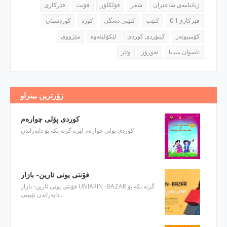
ژیاننامه‌ی شاعێران
شعر
فۆلكلۆر
فۆنت
فێركاری
فێركاری0.1
كتێب
كتێبی ده‌نگی
كورد
كوردستان
كۆمپیوته‌ر
كیبۆردی كوردی
مێژووی
ناسوان میدیا
نه‌ورۆز
وتار
زۆرترین بینراو
كوردی پۆلی چواره‌م
كوردی پۆلی چواره‌م لێره‌ گرته‌ بكه‌ بۆ دابه‌زاندن
فۆنتی یونی ئارین- بازار
فۆنتی یونی ئارین- بازار UNIARIN -BAZAR گرته‌ بكه‌ بۆ
دابه‌زاندن تێبینی…