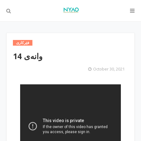
فێركاری
وانه‌ی 14
October 30, 2021