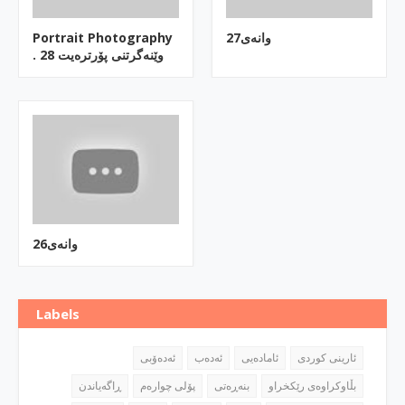
وانه‌ی27
Portrait Photography
. وێنه‌گرتنی پۆرتره‌یت 28
وانه‌ی26
Labels
ئارینی كوردی
ئاماده‌یی
ئه‌ده‌ب
ئه‌ده‌ۆبی
بڵاوكراوه‌ی رێكخراو
بنه‌ڕه‌تی
پۆلی چواره‌م
ڕاگه‌یاندن