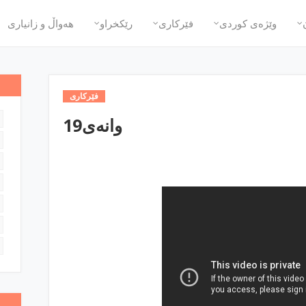
وێژه‌ی كوردی
فێركاری
رێكخراو
هه‌واڵ و زانیاری
فێركاری
وانه‌ی19