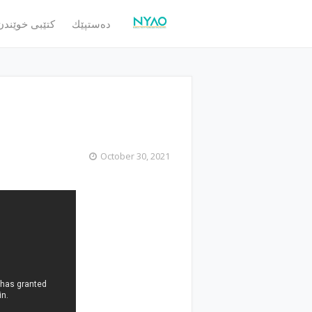
ده‌ستپێك
كتێبی خوێندن
October 30, 2021