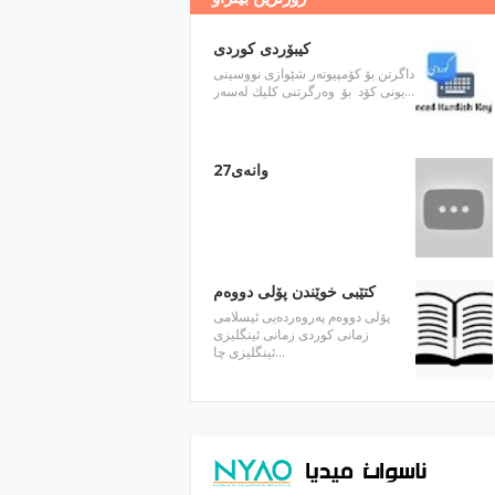
كیبۆردی كوردی
داگرتن بۆ كۆمپیوته‌ر شێوازی نووسینی
یونی كۆد بۆ وه‌رگرتنی كلیك له‌سه‌ر…
وانه‌ی27
كتێبی خوێندن پۆلی دووه‌م
پۆلی دووه‌م په‌روه‌رده‌یی ئیسلامی
زمانی كوردی زمانی ئینگلیزی
ئینگلیزی چا…