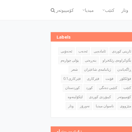
وتار
كتێب
میدیا
كۆمپیوته‌ر
Labels
ئارینی كوردی
ئاماده‌یی
ئه‌ده‌ب
ئه‌ده‌ۆبی
بڵاوكراوه‌ی رێكخراو
بنه‌ڕه‌تی
پۆلی چواره‌م
ڕاگه‌یاندن
ژیاننامه‌ی شاعێران
شعر
فۆلكلۆر
فۆنت
فێركاری
فێركاری0.1
كتێب
كتێبی ده‌نگی
كورد
كوردستان
كۆمپیوته‌ر
كیبۆردی كوردی
مێژووی
ناسوان میدیا
نه‌ورۆز
وتار
زۆرترین بینراو