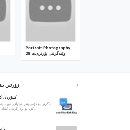
Portrait Photography .
وێنه‌گرتنی پۆرتره‌یت 28
زۆرتین بین
كیبۆردی ك
داگرتن بۆ كۆمپیوته‌ر شێوازی نووسینی
كۆد بۆ وه‌رگرتنی كلیك له‌سه‌ر…
وانه‌