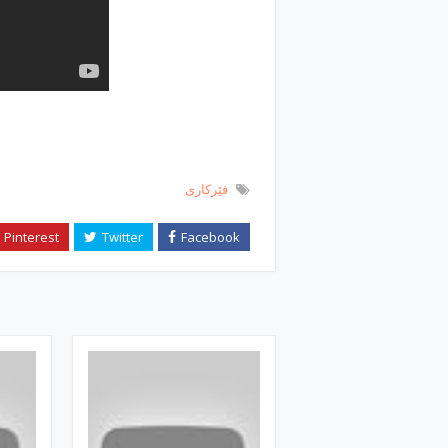
فێركاری