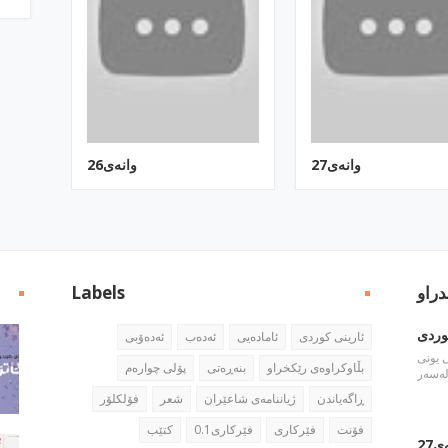
وانه‌ی27
وانه‌ی26
دراو
Labels
وردی
ئارینی كوردی
ئاماده‌یی
ئه‌ده‌ب
ئه‌ده‌ۆبی
 یونی
بڵاوكراوه‌ی رێكخراو
بنه‌ڕه‌تی
پۆلی چواره‌م
ڕاگه‌یاندن
ژیاننامه‌ی شاعێران
شعر
فۆلكلۆر
فۆنت
فێركاری
فێركاری0.1
كتێب
ی27