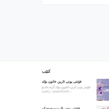
كتێب
فۆنتی یونی ئارین خاتون بۆلد
فۆنتی یونی ئارین-خاتوون بۆلد گرته‌ بكه‌ بۆ
دابه‌زاندنتێبینی : زنجیره‌ …
فۆنتی یونی ئارین-ره‌مه‌زان