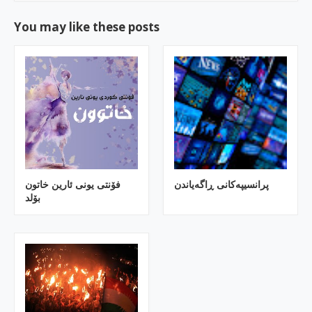
You may like these posts
پرانسیپه‌كانی ڕاگه‌یاندن
فۆنتی یونی ئارین خاتون
بۆلد