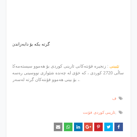
گرته‌ بكه‌ بۆ دابه‌زاندن
تێبینی
: زنجیره‌ فۆنته‌كانی ئارینی كوردی بۆ هه‌موو سیسته‌مه‌كان گونجاوه
ساڵی 2720 كوردی ، كه‌ خۆی له‌ چه‌نده‌ شێوازی نووسینی ره‌سه‌ن ده‌
، بۆ بینی هه‌موو فۆنته‌كان گرته‌ له‌سه‌ر به‌شی فۆنت بكه‌.
ف
ئارینی كوردی
فۆنت