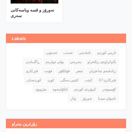
نه‌ورۆز و قسه‌ وباسه‌كانی
سه‌ری
Labels
ئارینی كوردی
ئاماده‌یی
ئه‌ده‌ب
ئه‌ده‌ۆبی
بڵاوكراوه‌ی رێكخراو
بنه‌ڕه‌تی
پۆلی چواره‌م
ڕاگه‌یاندن
ژیاننامه‌ی شاعێران
شعر
فۆلكلۆر
فۆنت
فێركاری
فێركاری0.1
كتێب
كتێبی ده‌نگی
كورد
كوردستان
كۆمپیوته‌ر
كیبۆردی كوردی
مێژووی
ناسوان میدیا
نه‌ورۆز
وتار
زۆرترین بینراو