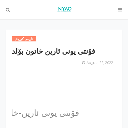
ئارینی كوردی
فۆنتی یونی ئارین خاتون بۆلد
August 22, 2022
فۆنتی یونی ئارین-خاتوون