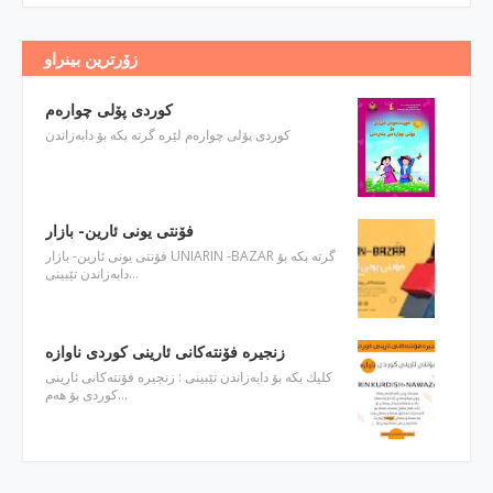
زۆرترین بینراو
كوردی پۆلی چواره‌م
كوردی پۆلی چواره‌م لێره‌ گرته‌ بكه‌ بۆ دابه‌زاندن
فۆنتی یونی ئارین- بازار
فۆنتی یونی ئارین- بازار UNIARIN -BAZAR گرته‌ بكه‌ بۆ
دابه‌زاندن تێبینی…
كلیك بكه‌ بۆ دابه‌زاندن تێبینی : زنجیره‌ فۆنته‌كانی ئارینی
كوردی بۆ هه‌م…