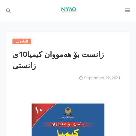
ئاماده‌یی
زانست بۆ هه‌مووان كیمیا10ی
زانستی
September 22, 2021