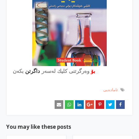
بۆ
وه‌رگرتنی كلیك له‌سه‌ر
داگرتن
بكه‌ن
ئاماده‌یی
You may like these posts