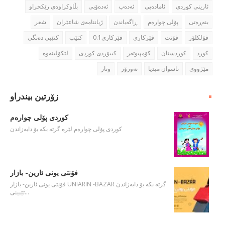
ئارینی كوردی
ئاماده‌یی
ئه‌ده‌ب
ئه‌ده‌ۆبی
بڵاوكراوه‌ی رێكخراو
بنه‌ڕه‌تی
پۆلی چواره‌م
ڕاگه‌یاندن
ژیاننامه‌ی شاعێران
شعر
فۆلكلۆر
فۆنت
فێركاری
فێركاری0.1
كتێب
كتێبی ده‌نگی
كورد
كوردستان
كۆمپیوته‌ر
كیبۆردی كوردی
مێژووی
ناسوان میدیا
نه‌ورۆز
وتار
زۆرتین بیندراو
كوردی پۆلی چواره‌م
كوردی پۆلی چواره‌م لێره‌ گرته‌ بكه‌ بۆ دابه‌زاندن
فۆنتی یونی ئارین- بازار
فۆنتی یونی ئارین- بازار UNIARIN -BAZAR گرته‌ بكه‌ بۆ دابه‌زاندن
تێبینی…