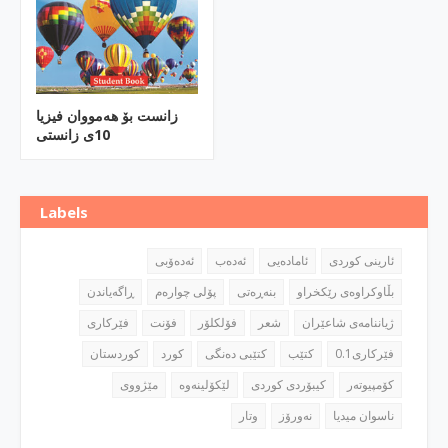
زانست بۆ هه‌مووان فیزیا
10ی زانستی
Labels
ئارینی كوردی
ئاماده‌یی
ئه‌ده‌ب
ئه‌ده‌ۆبی
بڵاوكراوه‌ی رێكخراو
بنه‌ڕه‌تی
پۆلی چواره‌م
ڕاگه‌یاندن
ژیاننامه‌ی شاعێران
شعر
فۆلكلۆر
فۆنت
فێركاری
فێركاری0.1
كتێب
كتێبی ده‌نگی
كورد
كوردستان
كۆمپیوته‌ر
كیبۆردی كوردی
مێژووی
ناسوان میدیا
نه‌ورۆز
وتار