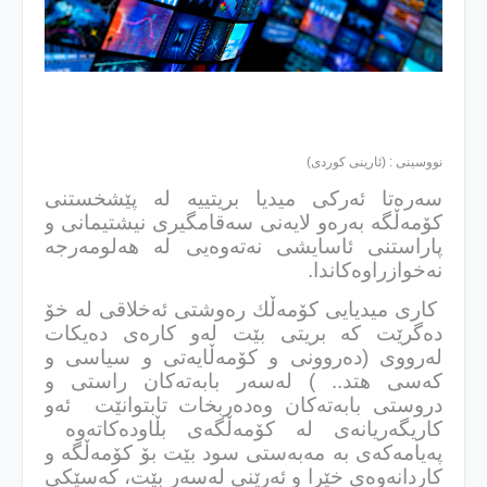
نووسینی : (ئارینی كوردی)
سه‌ره‌تا ئه‌ركی میدیا بریت
یی
ه‌ له‌ پێشخستنی
كۆمه‌ڵگه‌ به‌ره‌و لایه‌نی سه‌قامگیری نیشتیمانی و
پاراستنی ئاسایشی نه‌ته‌وه‌یی له‌ هه‌لومه‌رجه‌
نه‌خوازراوه‌كاندا.
كاری میدیایی كۆمه‌ڵك ره‌وشتی ئه‌خلاقی له‌ خۆ
ده‌گرێت كه‌ بریتی بێت له‌و كاره‌ی ده‌یكات
له‌رووی (ده‌روونی و كۆمه‌ڵایه‌تی و سیاسی و
كه‌سی هتد.. ) له‌سه‌ر بابه‌ته‌كان راستی و
دروستی بابه‌ته‌كان وه‌ده‌ربخات تابتوانێت ئه‌و
كاریگه‌ریانه‌ی له‌ كۆمه‌ڵگه‌ی بڵاوده‌كاته‌وه‌
په‌یا‌مه‌كه‌ی به‌ مه‌به‌ستی سود بێت بۆ كۆمه‌ڵگه‌ و
كاردانه‌وه‌ی خێرا و ئه‌رێنی له‌سه‌ر بێت، كه‌سێكی