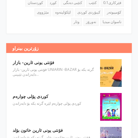
فێركاری0.1
كتێب
كتێبی ده‌نگی
كورد
كوردستان
كۆمپیوته‌ر
كیبۆردی كوردی
مێژووی
ناسوان میدیا
نه‌ورۆز
وتار
زۆرترین بینراو
فۆنتی یونی ئارین- بازار
فۆنتی یونی ئارین- بازار UNIARIN -BAZAR گرته‌ بكه‌ بۆ
دابه‌زاندن تێبینی…
كوردی پۆلی چواره‌م
كوردی پۆلی چواره‌م لێره‌ گرته‌ بكه‌ بۆ دابه‌زاندن
فۆنتی یونی ئارین خاتون بۆلد
فۆنتی یونی ئارین-خاتوون بۆلد گرته‌ بكه‌ بۆ دابه‌زاندن