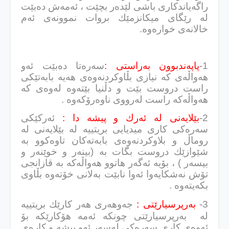
راگه‌یاندكاری باشی لێده‌ر بچێت ، ئه‌مه‌ش ده‌بێت
له‌ رێگای میكانزمێك بروات نموونه‌ی ئه‌م
خالانه‌ی خواره‌وه‌.
1-
پاپه‌ندبوون به‌راستی :
سه‌ره‌تا ده‌بێت ئه‌و
هه‌واڵه‌ی كه‌ نیازی بڵاوكردنه‌وه‌ی هه‌یه‌ بابه‌تێكی
راست دروست بێت و دڵنیا بێته‌وه‌ له‌وه‌ی كه‌
هه‌واڵه‌كه‌ راست له‌رووی ناوه‌رۆكه‌وه‌ .
2-
بێلایه‌نی له‌ ئه‌رك و پیشه‌ دا :
ئه‌ركێكی
سه‌ره‌كی كاری میدیایی بریتییه‌ له‌ بێلایه‌نی له‌
روماڵ و بلاوكردنه‌وه‌ی بابه‌ته‌كان تاوه‌كوو به‌
شێوازێك دروست بگات به‌ (بینه‌ر و خوێنه‌ر و
بیسه‌ر ) ، بۆیه‌ ئه‌گه‌ر هاتوو هه‌واڵه‌كه‌ به‌ قازانجی
تۆش نه‌شكایه‌وا ئه‌وا نابێت به‌لانی خۆته‌وه‌ بڵاوی
بكه‌یته‌وه‌ .
3-
بەرپرسیارێتی :
جه‌وهه‌ری هه‌ر كارێك بریتییه‌
له‌
بەرپرسیارێتی چونكه‌ ئه‌مه‌ هۆكارێكه‌ بۆ
ئه‌وه‌ی كاری سه‌ره‌كی له‌سه‌ر ئه‌و پیشه‌ و كاره‌ی