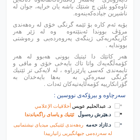
تاوه‌كوو بلێن چ شتێك باشە یان خراپە، جوان لە
ناشیرین جیادەكەینەوە.
بۆیه‌ ئه‌م كاره‌ بۆ ئێمه‌ گرنگی خۆی له‌ ره‌هه‌ندی
مرۆڤ بووندا ئه‌بنێته‌وه‌ وه‌ له‌ ژێر هه‌ر
كاریگه‌ریه‌كی ژینگه‌ی په‌روه‌رده‌یی و ره‌وشتی
بووندایه‌ .
هه‌ر كاتێك دا ئیتیك بوونی هه‌بوو له‌ هه‌ر
كۆمه‌ڵگه‌یه‌ك واتا تاك بایه‌خی خۆی و مافی و
تایمه‌ندی كه‌سی پارێزراوه‌ ، له‌ لایه‌كی تر ئێتیك
گرنگی سه‌ره‌كی به‌ به‌ها بایه‌خدان به‌
گۆرانكارییه‌ كۆمه‌ڵایه‌تیه‌كان ئه‌دات .
سه‌رچاوه‌ و بیرۆكه‌ی نووسین :
د. عبدالحليم عويس
أخلاقيات الإعلامي
د.هێرش ره‌سوڵ
ئێتیك ‌و یاسای راگه‌یاندندا
د.ئازاد حەمە
رەهەندی ئێتیكیی میدیای نیشتمانیی
لە سەردەمی جیهانگیریی زانیارییدا