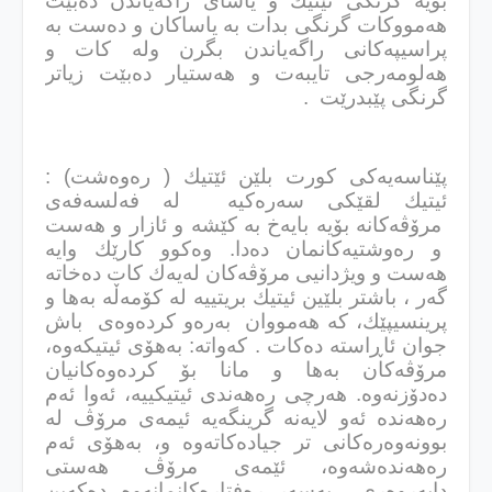
بۆیه‌ گرنگی ئێتیك و یاسای راگه‌یاندن ده‌بێت
هه‌مووكات گرنگی بدات به‌ یاساكان و ده‌ست به‌
پراسیپه‌كانی راگه‌یاندن بگرن وله‌ كات و
هه‌لومه‌رجی تایبه‌ت و هه‌ستیار ده‌بێت زیاتر
گرنگی پێبدرێت .
پێناسه‌یه‌كی كورت بلێن ئێتیك ( ره‌وه‌شت) :
ئیتیك لقێكی سه‌ره‌كیه‌ لە فەلسەفەی
مرۆڤه‌كانه‌ بۆیه‌ بایەخ بە كێشە و ئازار و هه‌ست
و رەوشتیەكانمان دەدا. وه‌كوو كارێك وایه‌
هه‌ست و ویژدانیی مرۆڤه‌كان له‌یه‌ك كات ده‌خاته‌
گه‌ر ، باشتر بلێین ئیتیك بریتییە لە كۆمەڵە بەها و
پرینسیپێك، كە هه‌مووان بەرەو كرده‌وه‌ی باش
جوان ئاڕاسته‌ ده‌كات . كەواتە: بەهۆی ئیتیكەوە،
مرۆڤەكان بەها و مانا بۆ كرده‌وه‌كانیان
دەدۆزنەوە. هەرچی رەهەندی ئیتیكییە، ئەوا ئەم
رەهەندە ئەو لایەنە گرینگەیە ئیمەی مرۆڤ لە
بوونەوەرەكانی تر جیادەكاتەوە و، بەهۆی ئەم
رەهەندەشەوە، ئێمەی مرۆڤ هه‌ستی
داپه‌روه‌ری بەسەر رەفتارەكانمانەوە دەكەین