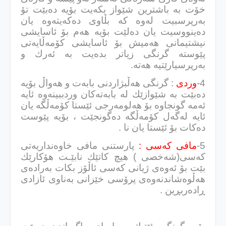
خۆت به‌ باشترین شێواز بكه‌یت بۆیه‌ ده‌بێت تۆ
به‌رپرسبیت له‌وه‌ كه‌ بڵاوی ده‌كه‌یته‌وه‌ یان
ده‌ینووسیت یان ده‌لێت بۆیه‌ هه‌م بۆ ئاسایشی
نیشتیمانی هه‌میش بۆ ئاسایشی كۆمه‌ڵایه‌تی
پێوسته‌ گرنگی زیاتر بده‌یت به‌ ئه‌رك و
به‌رپرسیارێتیه‌ هه‌ته‌.
4-
وردی
: گرنگی هه‌ڵبژاردنی بابه‌ت و هه‌واڵ بۆیه‌
ده‌بێت به‌ شێوازێك له‌ بابه‌ته‌كان وردببینه‌وه‌ ئایه‌
ئه‌مه‌ گونجاوه‌ بۆ هه‌لومه‌رجی ئێستا كۆمه‌ڵگه‌ یان
ئایه‌ له‌گه‌ل كۆمه‌ڵگه‌ ده‌گونجێت ، بۆیه‌ پێوست
ده‌كات بۆ ئێستا یان نا .
5-
مافی كه‌سی :
پارستنی مافی خاوه‌نداریه‌تی
كه‌سی(شه‌خصی ) هیچ كاتێك نابێـت هۆكارێك
بێت بۆ ئه‌وه‌ی ژیانی كه‌سی ئاڵۆز بكات به‌راده‌ی
هه‌ڵوه‌شاندنه‌وه‌ی پرۆسی خێزانی به‌ناوی ئازادی
ڕاده‌ربڕین .