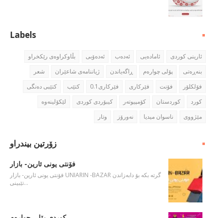
Labels
ئارینی كوردی
ئاماده‌یی
ئه‌ده‌ب
ئه‌ده‌ۆبی
بڵاوكراوه‌ی رێكخراو
بنه‌ڕه‌تی
پۆلی چواره‌م
ڕاگه‌یاندن
ژیاننامه‌ی شاعێران
شعر
فۆلكلۆر
فۆنت
فێركاری
فێركاری0.1
كتێب
كتێبی ده‌نگی
كورد
كوردستان
كۆمپیوته‌ر
كیبۆردی كوردی
مێژووی
ناسوان میدیا
نه‌ورۆز
وتار
زۆرتین بیندراو
فۆنتی یونی ئارین- بازار
فۆنتی یونی ئارین- بازار UNIARIN -BAZAR گرته‌ بكه‌ بۆ دابه‌زاندن
تێبینی…
كوردی پۆلی چواره‌م