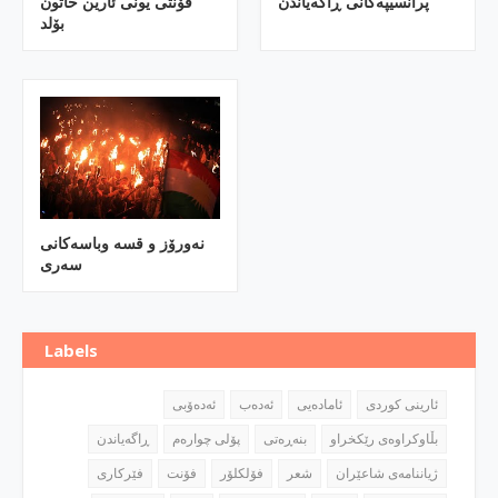
پرانسیپه‌كانی ڕاگه‌یاندن
فۆنتی یونی ئارین خاتون
بۆلد
نه‌ورۆز و قسه‌ وباسه‌كانی
سه‌ری
Labels
ئارینی كوردی
ئاماده‌یی
ئه‌ده‌ب
ئه‌ده‌ۆبی
بڵاوكراوه‌ی رێكخراو
بنه‌ڕه‌تی
پۆلی چواره‌م
ڕاگه‌یاندن
ژیاننامه‌ی شاعێران
شعر
فۆلكلۆر
فۆنت
فێركاری