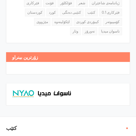
ژیاننامه‌ی شاعێران
شعر
فۆلكلۆر
فۆنت
فێركاری
فێركاری0.1
كتێب
كتێبی ده‌نگی
كورد
كوردستان
كۆمپیوته‌ر
كیبۆردی كوردی
مێژووی
ناسوان میدیا
نه‌ورۆز
وتار
زۆرترین بینراو
كتێب