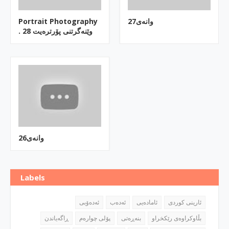
وانه‌ی27
Portrait Photography
. وێنه‌گرتنی پۆرتره‌یت 28
وانه‌ی26
Labels
ئارینی كوردی
ئاماده‌یی
ئه‌ده‌ب
ئه‌ده‌ۆبی
بڵاوكراوه‌ی رێكخراو
بنه‌ڕه‌تی
پۆلی چواره‌م
ڕاگه‌یاندن