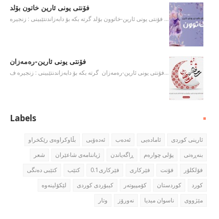
فۆنتی یونی ئارین خاتون بۆلد
فۆنتی یونی ئارین-خاتوون بۆلد گرته‌ بكه‌ بۆ دابه‌زاندنتێبینی : زنجیره‌ …
فۆنتی یونی ئارین-ره‌مه‌زان
فۆنتی یونی ئارین-ره‌مه‌زان گرته‌ بكه‌ بۆ دابه‌زاندنتێبینی : زنجیره‌ ف…
Labels
ئارینی كوردی
ئاماده‌یی
ئه‌ده‌ب
ئه‌ده‌ۆبی
بڵاوكراوه‌ی رێكخراو
بنه‌ڕه‌تی
پۆلی چواره‌م
ڕاگه‌یاندن
ژیاننامه‌ی شاعێران
شعر
فۆلكلۆر
فۆنت
فێركاری
فێركاری0.1
كتێب
كتێبی ده‌نگی
كورد
كوردستان
كۆمپیوته‌ر
كیبۆردی كوردی
مێژووی
ناسوان میدیا
نه‌ورۆز
وتار